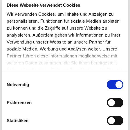
dem Zeitpunkt Ihrer Konfirmation ein Patenamt
Diese Webseite verwendet Cookies
übernehmen.
Wir verwenden Cookies, um Inhalte und Anzeigen zu
Beteiligungsmöglichkeiten am Gottesdienst
personalisieren, Funktionen für soziale Medien anbieten
Die Tauffamilie ist eingeladen, sich am Gottesdienst zu
zu können und die Zugriffe auf unsere Website zu
beteiligen. Dies kann z.B. Anhand folgender Elemente
analysieren. Außerdem geben wir Informationen zu Ihrer
des Gottesdienstes geschehen:
Verwendung unserer Website an unsere Partner für
soziale Medien, Werbung und Analysen weiter. Unsere
Taufspruch
Partner führen diese Informationen möglicherweise mit
Eltern und Patinnen/Paten bzw. der
weiteren Daten zusammen, die Sie ihnen bereitgestellt
Täufling selbst suchen sich einen
haben oder die sie im Rahmen Ihrer Nutzung der Dienste
biblischen Vers als Taufspruch für den
gesammelt haben.
Einwilligungsauswahl
Lebensweg aus.
Notwendig
Als Hilfe bieten wir ein Heft mit einer
Auswahl an Taufsprüchen an.
Präferenzen
Sie können sich aber auch online einen Taufspruch
aussuchen.
Statistiken