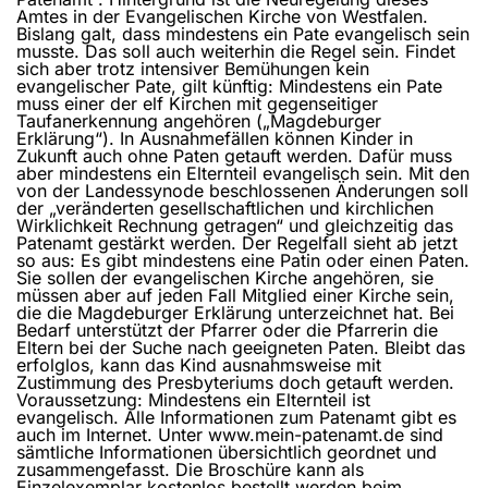
Amtes in der Evangelischen Kirche von Westfalen.
Bislang galt, dass mindestens ein Pate evangelisch sein
musste. Das soll auch weiterhin die Regel sein. Findet
sich aber trotz intensiver Bemühungen kein
evangelischer Pate, gilt künftig: Mindestens ein Pate
muss einer der elf Kirchen mit gegenseitiger
Taufanerkennung angehören („Magdeburger
Erklärung“). In Ausnahmefällen können Kinder in
Zukunft auch ohne Paten getauft werden. Dafür muss
aber mindestens ein Elternteil evangelisch sein. Mit den
von der Landessynode beschlossenen Änderungen soll
der „veränderten gesellschaftlichen und kirchlichen
Wirklichkeit Rechnung getragen“ und gleichzeitig das
Patenamt gestärkt werden. Der Regelfall sieht ab jetzt
so aus: Es gibt mindestens eine Patin oder einen Paten.
Sie sollen der evangelischen Kirche angehören, sie
müssen aber auf jeden Fall Mitglied einer Kirche sein,
die die Magdeburger Erklärung unterzeichnet hat. Bei
Bedarf unterstützt der Pfarrer oder die Pfarrerin die
Eltern bei der Suche nach geeigneten Paten. Bleibt das
erfolglos, kann das Kind ausnahmsweise mit
Zustimmung des Presbyteriums doch getauft werden.
Voraussetzung: Mindestens ein Elternteil ist
evangelisch. Alle Informationen zum Patenamt gibt es
auch im Internet. Unter www.mein-patenamt.de sind
sämtliche Informationen übersichtlich geordnet und
zusammengefasst. Die Broschüre kann als
Einzelexemplar kostenlos bestellt werden beim