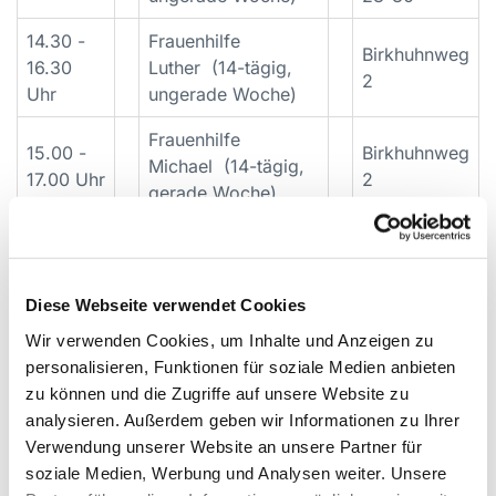
14.30 -
Frauenhilfe
Birkhuhnweg
16.30
Luther (14-tägig,
2
Uhr
ungerade Woche)
Frauenhilfe
15.00 -
Birkhuhnweg
Michael (14-tägig,
17.00 Uhr
2
gerade Woche)
16.00 -
Alte
20.00
Jugendtreff
Bahnhofstr.
Uhr
28-30
Diese Webseite verwendet Cookies
16.30 -
Offenes Angebot
Wir verwenden Cookies, um Inhalte und Anzeigen zu
Birkhuhnweg
21.30
für Kinder und
personalisieren, Funktionen für soziale Medien anbieten
2
Uhr
Jugendliche
zu können und die Zugriffe auf unsere Website zu
analysieren. Außerdem geben wir Informationen zu Ihrer
19.30 -
Alte
Verwendung unserer Website an unsere Partner für
Chor der
21.00
Bahnhofstr.
soziale Medien, Werbung und Analysen weiter. Unsere
Christuskirche
Uhr
28-30