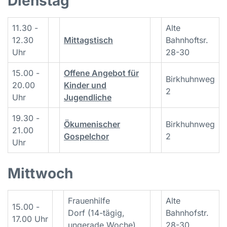
Dienstag
11.30 -
Alte
12.30
Mittagstisch
Bahnhoftsr.
Uhr
28-30
15.00 -
Offene Angebot für
Birkhuhnweg
20.00
Kinder und
2
Uhr
Jugendliche
19.30 -
Ökumenischer
Birkhuhnweg
21.00
Gospelchor
2
Uhr
Mittwoch
Frauenhilfe
Alte
15.00 -
Dorf (14-tägig,
Bahnhofstr.
17.00 Uhr
ungerade Woche)
28-30