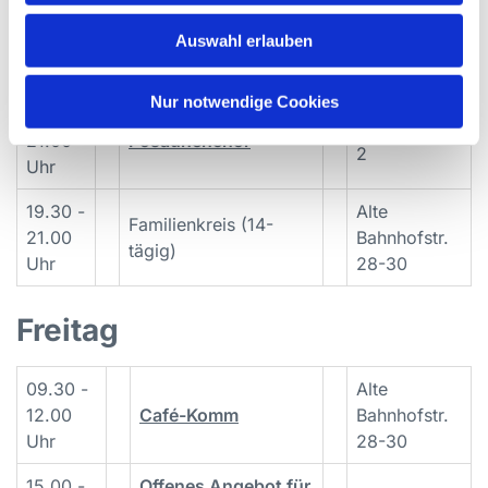
17.00 -
Birkhuhnweg
Auswahl erlauben
18.00
Kinderchor
2
Uhr
Nur notwendige Cookies
19.00 -
Birkhuhnweg
21.00
Posaunenchor
2
Uhr
19.30 -
Alte
Familienkreis (14-
21.00
Bahnhofstr.
tägig)
Uhr
28-30
Freitag
09.30 -
Alte
12.00
Café-Komm
Bahnhofstr.
Uhr
28-30
15.00 -
Offenes Angebot für