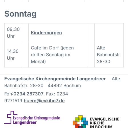
Sonntag
09.30
Kindermorgen
Uhr
Café im Dorf (jeden
Alte
14.30
dritten Sonntag im
Bahnhofstr.
Uhr
Monat)
28-30
Evangelische Kirchengemeinde Langendreer
Alte
Bahnhofstr. 28-30 44892 Bochum
Fon
:
0234 287307
Fax: 0234
9271519
buero@evkibo7.de